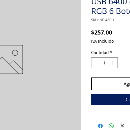
USB 6400 d
RGB 6 Bot
SKU: NE-480U
Precio
$257.00
IVA incluido
Cantidad
*
Agr
C