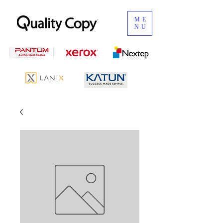
ME
NU