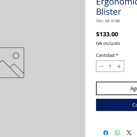
Ergonomic
Blister
SKU: NE-418B
Precio
$133.00
IVA incluido
Cantidad
*
Agr
C