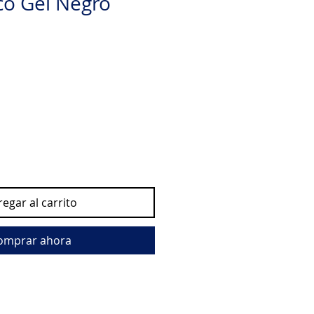
o Gel Negro
egar al carrito
omprar ahora