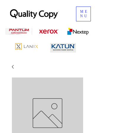
ME
NU