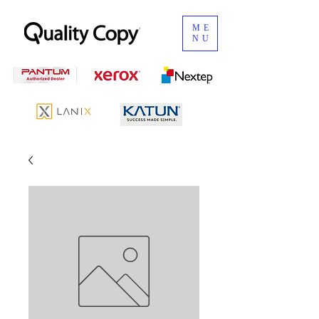
ME
NU