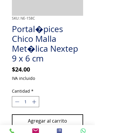
SKU: NE-158C
Portal�pices
Chico Malla
Met�lica Nextep
9 x 6 cm
Precio
$24.00
IVA incluido
Cantidad
*
Agregar al carrito