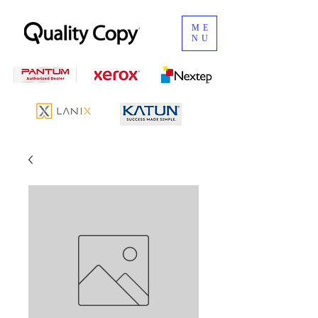
ME
NU