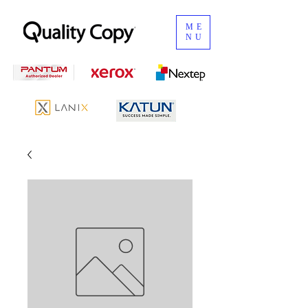
ME
NU