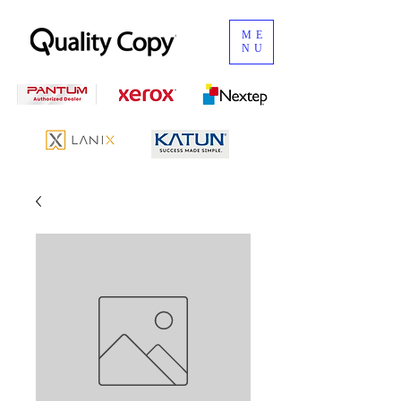
ME
NU