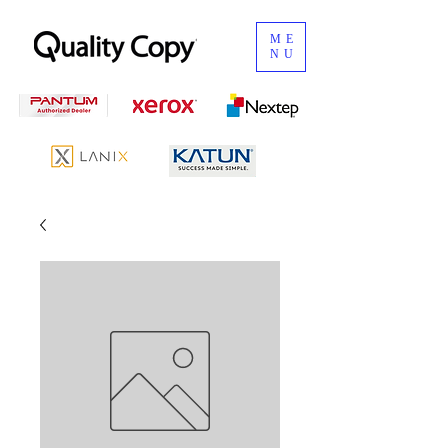
ME
NU