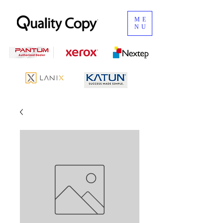
ME
NU