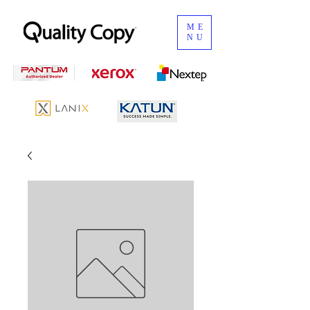
ME
NU