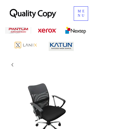
ME
NU