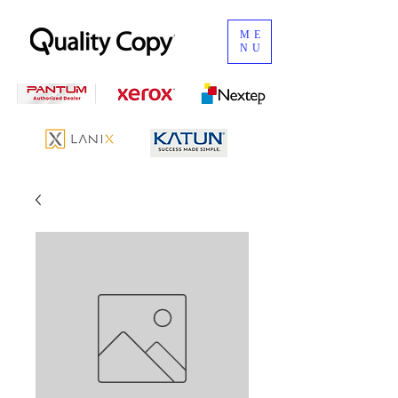
ME
NU