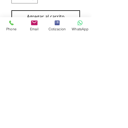
Agregar al carrito
Phone
Email
Cotizacion
WhatsApp
Comprar ahora
Sobre Bolsa Economico Nextep 
Tamaño Carta Solapa Engomada 
Paquete c/50 NE-016C
Cobertura en Puebla, Tlaxcala y Puerto de
Veracruz
Oficina Matríz: 23 Poniente 909 - 5 Puebla, Pue
*Tel.
222 2968111
*Cel.
2223
929010
Oficina Veracruz: Las Américas 140 Piso 14 Boca del Río
Veracruz *Cel. 229 464 2415
AVISO DE PRIVACIDAD
TÉRMINOS Y CONDICIONES