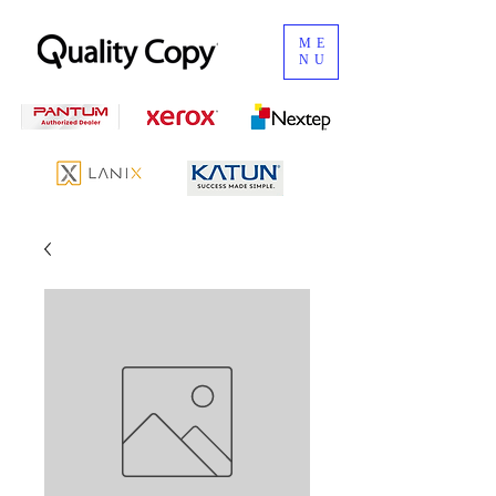
ME
NU