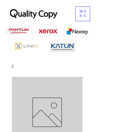
ME
NU