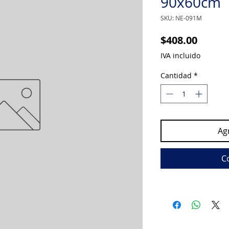
90x60cm
SKU: NE-091M
Precio
$408.00
IVA incluido
Cantidad
*
Agr
C