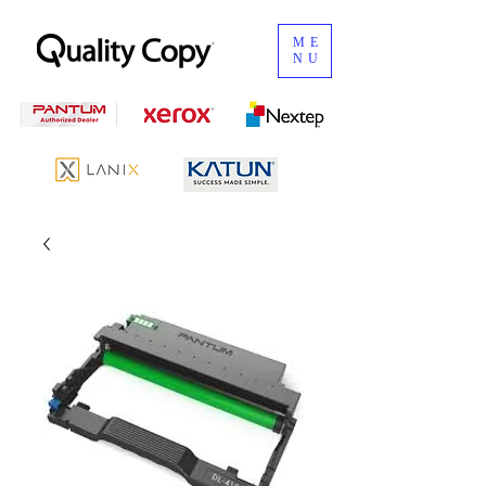
ME
NU