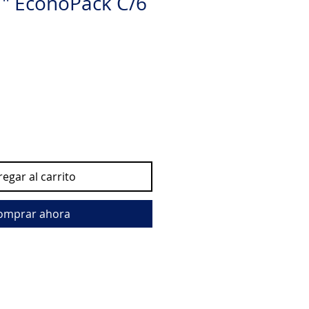
" EconoPack C/6
egar al carrito
omprar ahora