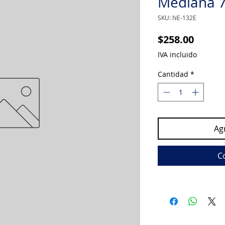
Mediana 7
SKU: NE-132E
Precio
$258.00
IVA incluido
Cantidad
*
Agr
C