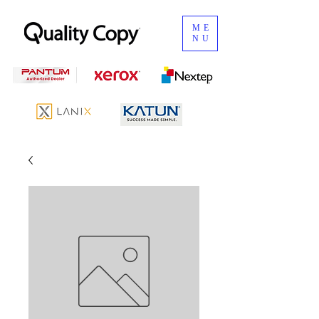
ME
NU