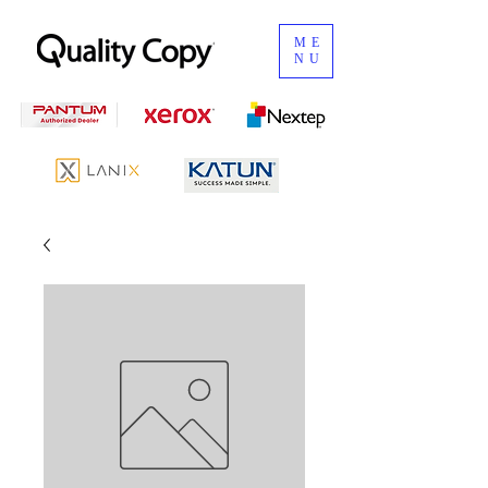
ME
NU