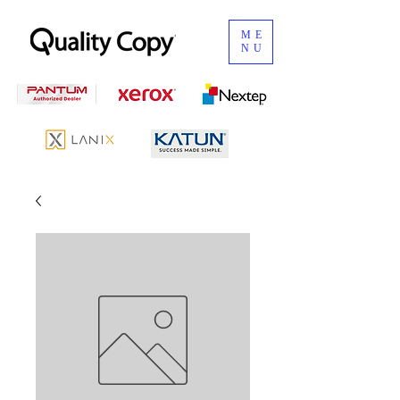
ME
NU