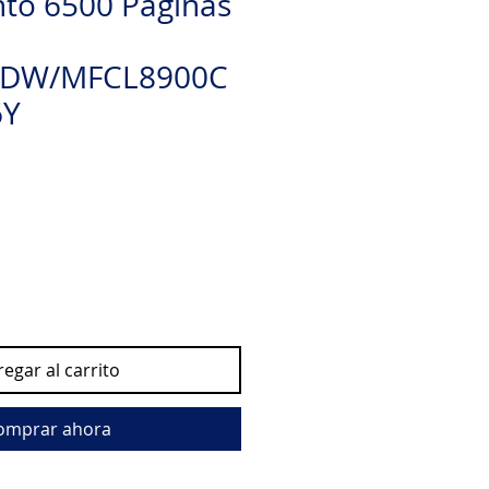
to 6500 Paginas
CDW/MFCL8900C
6Y
io
egar al carrito
omprar ahora