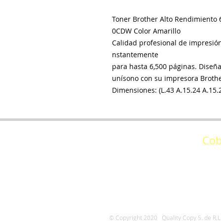
Toner Brother Alto Rendimient
0CDW Color Amarillo
Calidad profesional de impresión
nstantemente
para hasta 6,500 páginas. Diseña
unísono con su impresora Brothe
Dimensiones: (L.43 A.15.24 A.15.
Cob
Oficina Matríz: 23 Po
Oficina Veracruz: Las Amé
​© Copyright 2020 Quality Copy S. de R.L.