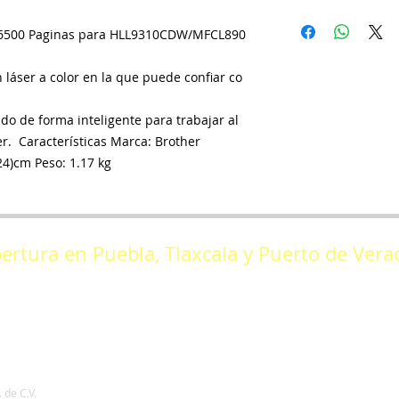
o 6500 Paginas para HLL9310CDW/MFCL890
 láser a color en la que puede confiar co
do de forma inteligente para trabajar al
r. Características Marca: Brother
24)cm Peso: 1.17 kg
ertura en Puebla, Tlaxcala y Puerto de Vera
niente 909 - 5 Puebla, Pue *Tel. 222 29681
ricas 140 Piso 14 Boca del Río Veracruz *Cel. 229
 de C.V.