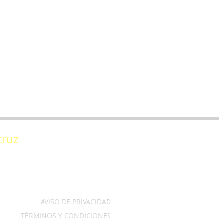
cruz
11 *Cel. 2223 929010
 464 2415
AVISO DE PRIVACIDAD
TÉRMINOS Y CONDICIONES