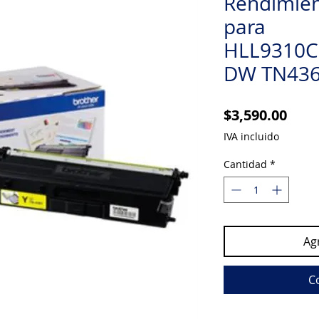
Rendimien
para
HLL9310
DW TN43
Prec
$3,590.00
IVA incluido
Cantidad
*
Agr
C