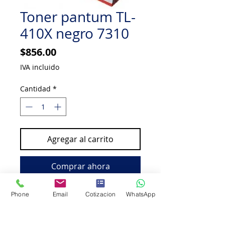
Toner pantum TL-
410X negro 7310
Precio
$856.00
IVA incluido
Cantidad
*
Agregar al carrito
Comprar ahora
Toner pantum TL-410X negro,
Phone
Email
Cotizacion
WhatsApp
rendimiento 6000 paginas para uso
en 7310