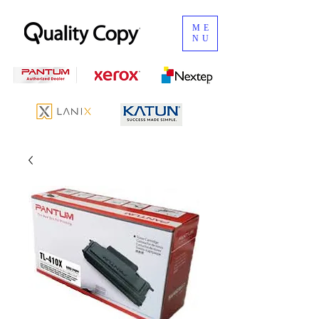
ME
NU