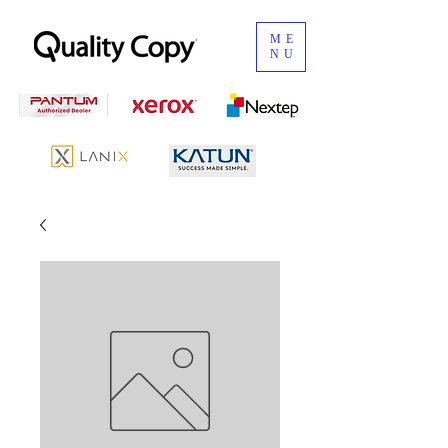
ME
NU