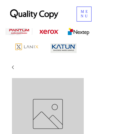
ME
NU